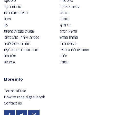
טקסטורה
פוסטקפ
עכשיו אפריקה
ספרות מקור
מכתוב
ספרות מתורגמת
גומחה
שירה
חיי מדף
עיון
הדשא הגדול
אמנות ונובלות גרפיות
המזרח החדש
פנטזיה, אימה, מדע בדיוני
בשביס זינגר
רוחניות ופסיכולוגיה
מועמדים לפרס ספיר
מגדר וספרות להטב"קית
ילדים
מלח מים
תמונע
פואנטה
More info
Terms of use
How to read digital book
Contact us
Facebook
https://twitter.com/PardesPublish
Instagram