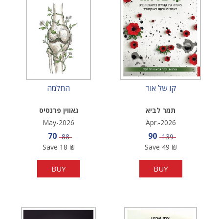
קו של אור
החלמה
תמר לביא
גאווין פרנסיס
May-2026
Apr.-2026
Sale price
Sale price
70
90
Price
Price
88
139
Save
18
₪
Save
49
₪
BUY
BUY