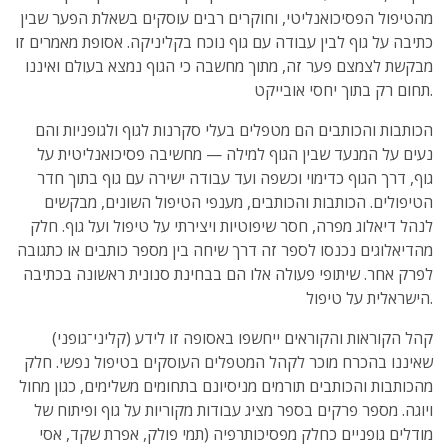
מהטיפול הפסיכואנליטי, וחוקרים רבים עוסקים בשאלת הפער שבין
כתיבה על גוף לבין עבודה עם גוף נוכח בקליניקה. אסופת מאמרים זו
מבקשת לצמצם פער זה, מתוך מחשבה כי הגוף נמצא בעולם ואיננו
תחום רק בתוך יחסי אובייקט.
הכותבות והכותבים הם מטפלים בעלי סקרנות לגוף ולגופניות והם
נעים על המנעד שבין הגוף למילה — מחשיבה פסיכואנליטית על
גוף, דרך הגוף כדימוי וכשפה ועד עבודה ישירה עם גוף בתוך חדר
הטיפולים. הכותבות והכותבים, מענפי הטיפול השונים, מבקשים
לנהל דיאלוג מפרה, חסר שיפוטיות ויצירתי על טיפול ועל גוף. חלק
מהדיאלוגים נכנסו לספר זה דרך שיחה בין מספר כותבים או כתגובה
לפרק אחר. שיתופי פעולה אלו הם בבחינת סנונית ראשונה בכתיבה
הישראלית על טיפול.
קהל הקוראות והקוראים ייחשפו באסופה זו לידע (קליני־גופני)
שאיננו בהכרח מוכר לקהל המטפלים העוסקים בטיפול נפשי. חלק
מהכותבות והכותבים תורמים מניסיונם בתחומים משלימים, כגון מחול
ויוגה. מספר פרקים בספר מציג עבודות מקוריות על גוף ופיתוח של
מודלים גופניים כחלק מפסיכותרפיה (תמי פולק, אפרת שקד, אסי