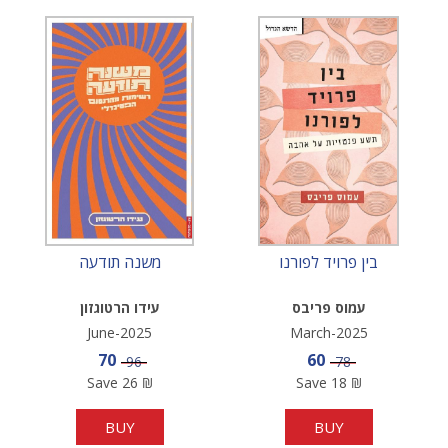
בין פרויד לפורנו
משנה תודעה
עמוס פריבס
עידו הרטוגזון
June-2025
March-2025
Sale price
Sale price
70
60
Price
Price
96
78
Save
26
₪
Save
18
₪
BUY
BUY