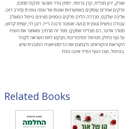
שורק, ירון מצליח, קרן צרפתי, יסמין גודר ושנער פנקס־סמט);
פרקים אחרים עוסקים באפשרויות שונות של שפה גופנית (מירב רוט,
אלינה שלקס, סנדרה הלוי); פרקים נוספים מציגים טיפול המשלב
עבודה נפשית וגופנית (נועה אוסטר ורננה רייז, רונן לוי, שמית קדוש,
סמדר אלעד, רם מצליח־אתקין). ספר זה מרחיב ומאתגר את השיח
על גוף כחלק מטיפול פסיכודינמי; מבקש לתת השראה לקהל
הקוראות והקוראים; ולצמצם את הדיסוציאציה המובנית שיש
בטיפול, שבו הגוף הפיזי איננו נוכח.
Related Books