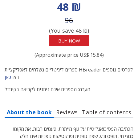
Discount price
48 ₪
Price before discount
96
(You save
48
₪)
BUY NOW
(Approximate price US$ 15.84)
ספרים דיגיטליים נשלחים לאפליקציית HBreader לפרטים נוספים
ראו
כאן
הערה: הספרים אינם ניתנים לקריאה בקינדל
About the book
Reviews
Table of contents
הכתיבה הפסיכואנליטית על גוף מייתרת, פעמים רבות, את מקומו
כגוף חי, תופס ונע. שפה גופנית ופרקטיקות גופניות אינן חלק