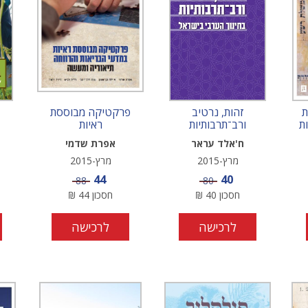
ת
זהות, נרטיב
פרקטיקה מבוססת
ת
ורב־תרבותיות
ראיות
ח'אלד עראר
אפרת שדמי
מרץ-2015
מרץ-2015
מחיר מבצע
מחיר מבצע
44
40
מחיר
מחיר
88
80
חסכון
40
₪
חסכון
44
₪
לרכישה
לרכישה