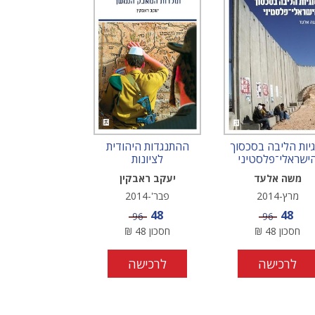
גיות הליבה בסכסוך
ההתנגדות היהודית
ישראלי־פלסטיני
לציונות
משה אלעד
יעקב ראבקין
מרץ-2014
פבר'-2014
מחיר מבצע
מחיר מבצע
48
48
מחיר
מחיר
96
96
חסכון
48
₪
חסכון
48
₪
לרכישה
לרכישה