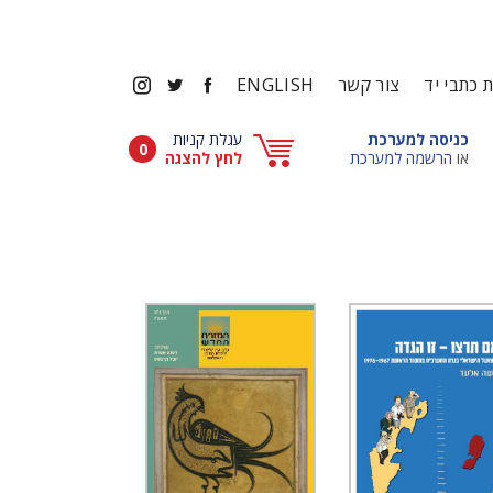
פייסבוק
טוויטר
אינסטגרם
 כתבי יד
צור קשר
ENGLISH
חלונית (לאחר פתיחה ניתן לסגור ע״י מקש ESCAPE)
כניסה למערכת
עגלת קניות
פריטים בעגלה
0
חלונית (לאחר פתיחה ניתן לסגור ע״י מקש ESCAPE)
או
הרשמה למערכת
לחץ להצגה