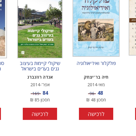
פולקלור ואידיאולוגיה
שיקולי קיימות בעיצוב
סו
גנים בערים בישראל
ה
חיה בר־יצחק
אנדה רוזנברג
מאי-2014
אפר'-2014
מחיר מבצע
מחיר מבצע
84
48
מחיר
מחיר
169
96
חסכון
48
₪
חסכון
85
₪
לרכישה
לרכישה