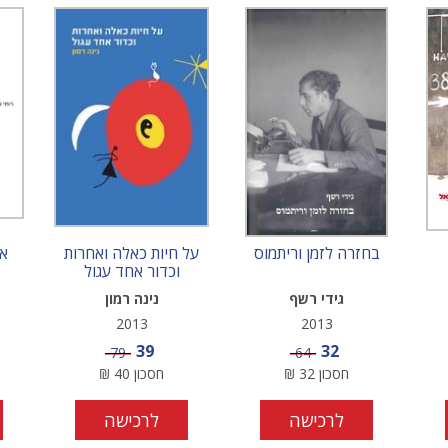
בחזרה לזמן וריתמוס
על חיות כאלה ואחרות
א
וכדור אחד עגול
גידי רשף
נינה רמון
2013
2013
מחיר מבצע
מחיר מבצע
39
32
מחיר
מחיר
79
64
חסכון
32
₪
חסכון
40
₪
לרכישה
לרכישה