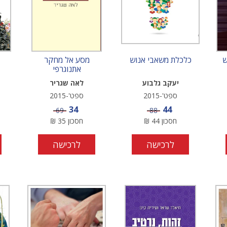
ש
כלכלת משאבי אנוש
מסע אל מחקר
אתנוגרפי
יעקב גלבוע
לאה שגריר
ספט'-2015
ספט'-2015
ע
מחיר מבצע
מחיר מבצע
34
44
מחיר
מחיר
69
88
חסכון
44
₪
חסכון
35
₪
לרכישה
לרכישה