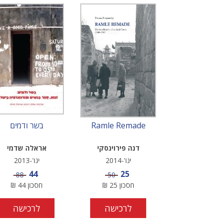
Ramle Remade
בשר ודמים
דנה פירוינסקי
אראלה שדמי
ינו'-2014
ינו'-2013
מחיר מבצע
מחיר מבצע
44
25
מחיר
מחיר
88
50
חסכון
25
₪
חסכון
44
₪
לרכישה
לרכישה