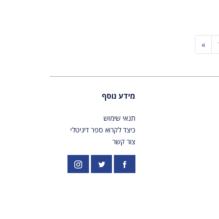
Next
»
מידע נוסף
תנאי שימוש
כיצד לקרוא ספר דיגיטלי
צור קשר
פייסבוק
אינסטגרם
//twitter.com/PardesPublish