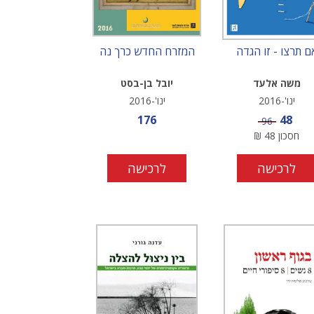
ם תרצו - זו הגדה
המזרח החדש כרך נה
משה אלעד
יובל בן-בסט
ינו'-2016
ינו'-2016
מחיר מבצע
מחיר מבצע
176
48
מחיר
96
חסכון
48
₪
לרכישה
לרכישה