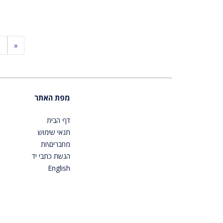
ious
1
«
מפת האתר
דף הבית
תנאי שימוש
מחברים\ות
הגשת כתבי יד
English