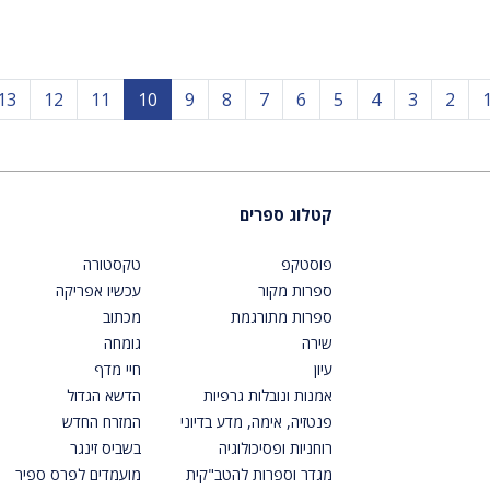
Prev
13
12
11
10
9
8
7
6
5
4
3
2
קטלוג ספרים
פוסטקפ
טקסטורה
ספרות מקור
עכשיו אפריקה
ספרות מתורגמת
מכתוב
שירה
גומחה
עיון
חיי מדף
אמנות ונובלות גרפיות
הדשא הגדול
פנטזיה, אימה, מדע בדיוני
המזרח החדש
רוחניות ופסיכולוגיה
בשביס זינגר
מגדר וספרות להטב"קית
מועמדים לפרס ספיר