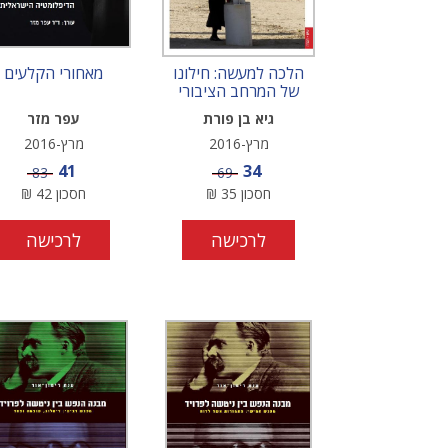
הלכה למעשה: חילונו
מאחורי הקלעים
של המרחב הציבורי
גיא בן פורת
עפר מזר
מרץ-2016
מרץ-2016
מחיר מבצע
מחיר מבצע
41
34
מחיר
מחיר
83
69
חסכון
35
₪
חסכון
42
₪
לרכישה
לרכישה