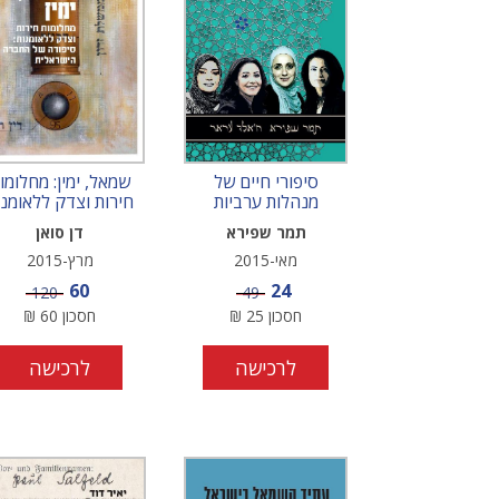
סיפורי חיים של
שמאל, ימין: מחלומו
מנהלות ערביות
חירות וצדק ללאומנו
תמר שפירא
דן סואן
מאי-2015
מרץ-2015
מחיר מבצע
מחיר מבצע
60
24
מחיר
מחיר
120
49
חסכון
25
₪
חסכון
60
₪
לרכישה
לרכישה