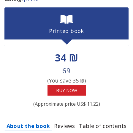
Printed book
Discount price
34 ₪
Price before discount
69
(You save
35
₪)
BUY NOW
(Approximate price US$ 11.22)
About the book
Reviews
Table of contents