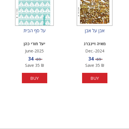
אבן על אבן
על סף הבית
מאיה ויינברג
יעל חורי כהן
June-2025
Dec.-2024
Sale price
Sale price
34
34
Price
Price
69
69
Save
35
₪
Save
35
₪
BUY
BUY