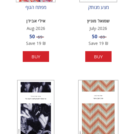
מצע מנותק
מפתח הגוף
שמואל מוניץ
אילי אבידן
Aug-2026
July-2026
Sale price
Sale price
50
50
Price
Price
69
69
Save
19
₪
Save
19
₪
BUY
BUY