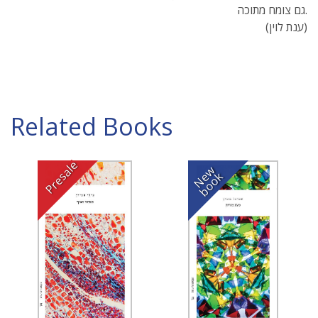
גם צומח מתוכה.
(ענת לוין)
Related Books
Presale
N
w
b
o
o
e
k