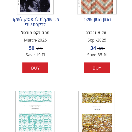
המון המון אושר
אני שוקלת להפסיק לשקר
לרקפת שלי
יעל איזנברג
מרב זקס פורטל
March-2026
Sep.-2025
Sale price
Sale price
50
34
Price
Price
69
69
Save
19
₪
Save
35
₪
BUY
BUY