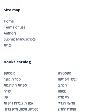
Site map
Home
Terms of use
Authors
Submit Manuscripts
עברית
Books catalog
טקסטורה
פוסטקפ
עכשיו אפריקה
ספרות מקור
מכתוב
ספרות מתורגמת
גומחה
שירה
חיי מדף
עיון
הדשא הגדול
אמנות ונובלות גרפיות
המזרח החדש
פנטזיה, אימה, מדע בדיוני