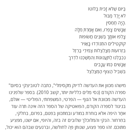
בַּיּוֹם שֶׁלֹּא זָכִית בַּלּוֹטוֹ
לֹא יָרַד מַבּוּל
הָיָה חַמְסִין.
אֲנָשִׁים צָפְרוּ, וְאִם אָמַרְתְּ מִלָּה
צָלְפוּ אוֹתָךְ בְּשִׁנַּיִם חֲשׂוּפוֹת
קוֹקְטֵילִים הִתְנוֹדְדוּ בָּאֲוִיר
בִּזְרוֹעוֹת מְצַלְצְלוֹת צְמִידֵי בַּרְזֶל
נִכְבַּלְנוּ לַתַּעֲנוּגוֹת וְהִמְשַׁכְנוּ לִדְרֹךְ
אֲנָשִׁים כְּמוֹ עֲנָבִים
בִּשְׁבִיל הַצּוּף הַמְּצַלְצֵל
"מישהו מכוון את העדשה לדיוק מקסימלי", כתבה לטוביצקי בסיום
ספרה הקודם (נסי מִלים כלליות יותר, קשב 2010). בספר שלפנינו
העדשה מכוונת אל הגוף — הפרטי, המשפחתי, הפוליטי — אולם,
בניגוד לספרה הקודם, הפואטיקה של הספר הזה אינה תרה עוד
אחַר היפה אלא בוחרת במודע ובמתכוון בפגום, בפרום, בחלקי,
בחִרחור. הנקי והמלוכלך שלובים זה בזה, והיופי, אם ישנו, מפציע
מתוכם. זהו ספר פצוע, שנותן פֶּה לחולשה, וברגעים שבהם הוא יכול,