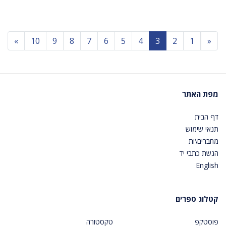
Next
Previous
»
10
9
8
7
6
5
4
3
2
1
«
מפת האתר
דף הבית
תנאי שימוש
מחברים\ות
הגשת כתבי יד
English
קטלוג ספרים
פוסטקפ
טקסטורה