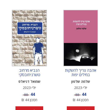
אהבה צריך להשקות
הנביא מרחוב
במילים יפות
טשרניחובסקי
שלמה שלטון
שמואל דניאלס
יולי-2023
יולי-2023
מחיר מבצע
מחיר מבצע
44
44
מחיר
מחיר
88
88
חסכון
44
₪
חסכון
44
₪