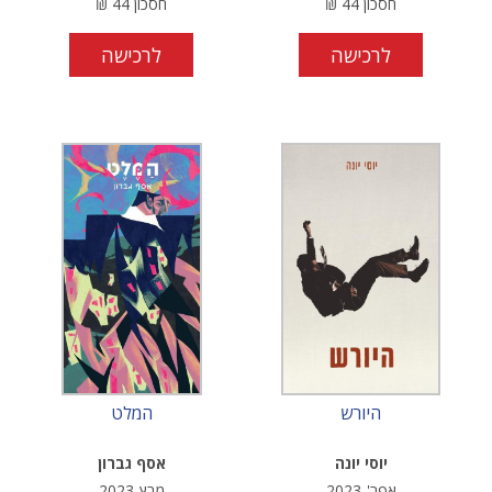
חסכון
44
₪
חסכון
44
₪
לרכישה
לרכישה
היורש
המלט
יוסי יונה
אסף גברון
אפר'-2023
מרץ-2023