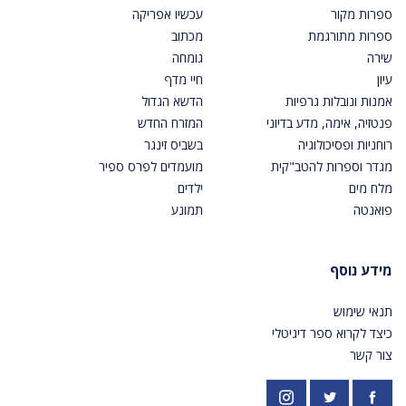
ספרות מקור
עכשיו אפריקה
ספרות מתורגמת
מכתוב
שירה
גומחה
עיון
חיי מדף
אמנות ונובלות גרפיות
הדשא הגדול
פנטזיה, אימה, מדע בדיוני
המזרח החדש
רוחניות ופסיכולוגיה
בשביס זינגר
מגדר וספרות להטב"קית
מועמדים לפרס ספיר
מלח מים
ילדים
פואנטה
תמונע
מידע נוסף
תנאי שימוש
כיצד לקרוא ספר דיגיטלי
צור קשר
פייסבוק
אינסטגרם
https://twitter.com/PardesPublish